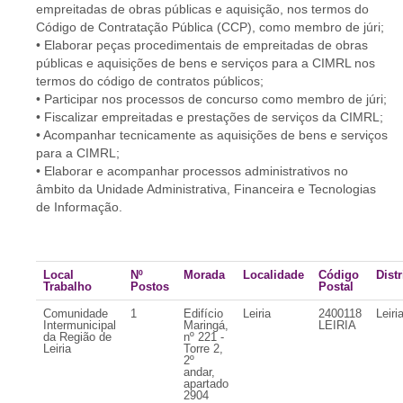
empreitadas de obras públicas e aquisição, nos termos do
Código de Contratação Pública (CCP), como membro de júri;
• Elaborar peças procedimentais de empreitadas de obras
públicas e aquisições de bens e serviços para a CIMRL nos
termos do código de contratos públicos;
• Participar nos processos de concurso como membro de júri;
• Fiscalizar empreitadas e prestações de serviços da CIMRL;
• Acompanhar tecnicamente as aquisições de bens e serviços
para a CIMRL;
• Elaborar e acompanhar processos administrativos no
âmbito da Unidade Administrativa, Financeira e Tecnologias
de Informação.
Local
Nº
Morada
Localidade
Código
Distr
Trabalho
Postos
Postal
Comunidade
1
Edifício
Leiria
2400118
Leiri
Intermunicipal
Maringá,
LEIRIA
da Região de
nº 221 -
Leiria
Torre 2,
2º
andar,
apartado
2904