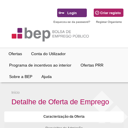
Ir
para
conteúdo
principal
Esqueceu-se da password?
Registar Organismo
Ofertas
Conta do Utilizador
Programa de incentivos ao interior
Ofertas PRR
Sobre a BEP
Ajuda
Início
Detalhe de Oferta de Emprego
Caracterização da Oferta