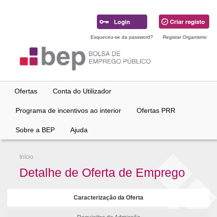
Ir
para
conteúdo
principal
Esqueceu-se da password?
Registar Organismo
Ofertas
Conta do Utilizador
Programa de incentivos ao interior
Ofertas PRR
Sobre a BEP
Ajuda
Início
Detalhe de Oferta de Emprego
Caracterização da Oferta