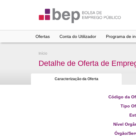
Ir
para
conteúdo
principal
Ofertas
Conta do Utilizador
Programa de inc
Início
Detalhe de Oferta de Empre
Caracterização da Oferta
Código da Of
Tipo Of
Es
Nível Orgâ
Órgão/Ser