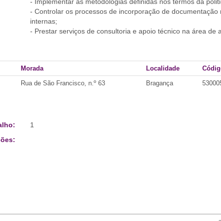
- Implementar as metodologias definidas nos termos da poli
- Controlar os processos de incorporação de documentação n
internas;
- Prestar serviços de consultoria e apoio técnico na área de 
Morada
Localidade
Códig
Rua de São Francisco, n.º 63
Bragança
5300
alho:
1
ões: