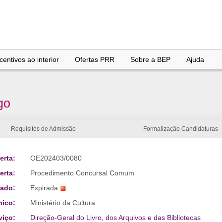
entivos ao interior
Ofertas PRR
Sobre a BEP
Ajuda
go
Requisitos de Admissão
Formalização Candidaturas
erta:
OE202403/0080
erta:
Procedimento Concursal Comum
tado:
Expirada
nico:
Ministério da Cultura
viço:
Direção-Geral do Livro, dos Arquivos e das Bibliotecas