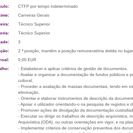
culo:
CTFP por tempo indeterminado
ime:
Carreiras Gerais
eira:
Técnico Superior
oria:
Técnico Superior
ade:
3
ção:
2.ª posição, mantêm a posição remuneratória detida no luga
sal:
0,00 EUR
alho:
- Estabelecer e aplicar critérios de gestão de documentos;
- Avaliar e organizar a documentação de fundos públicos e pr
cultural;
- Proceder a avaliação de massas documentais, tendo em vis
eliminação;
- Orientar e elaborar instrumentos de descrição da documen
- Apoiar o utilizador orientando-o na pesquisa de registos e
- Promover ações de divulgação da documentação custodiada
- Executar ou dirigir os trabalhos de descrição arquivística,
Arquivística (ODA), ou outras orientações em vigor, e na plat
- Implementar critérios de conservação preventiva dos docu