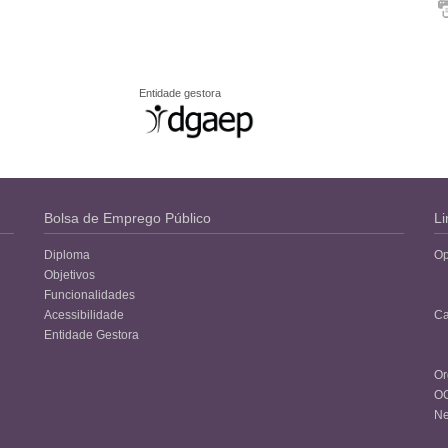
Entidade gestora
Bolsa de Emprego Público
Li
Diploma
Op
Objetivos
Funcionalidades
Acessibilidade
Ca
Entidade Gestora
Or
O
Ne