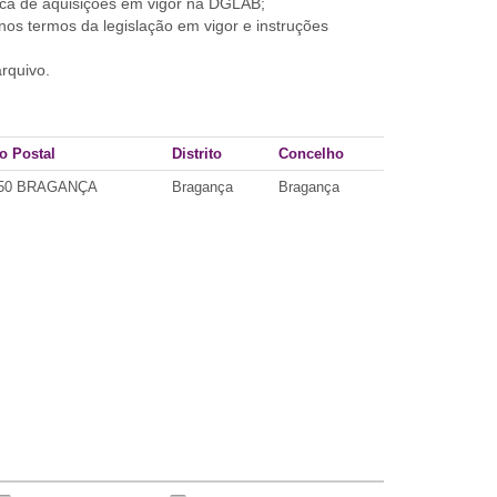
tica de aquisições em vigor na DGLAB;
os termos da legislação em vigor e instruções
arquivo.
o Postal
Distrito
Concelho
050 BRAGANÇA
Bragança
Bragança