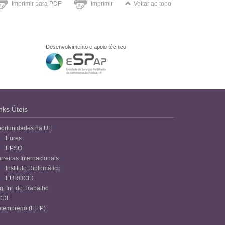
Imprimir para PDF
Imprimir
Voltar ao topo
Desenvolvimento e apoio técnico
nks Úteis
ortunidades na UE
Eures
EPSO
rreiras Internacionais
Instituto Diplomático
EUROCID
g. Int. do Trabalho
CDE
temprego (IEFP)