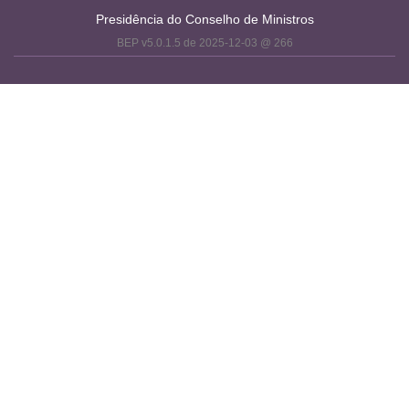
Presidência do Conselho de Ministros
BEP v5.0.1.5 de 2025-12-03 @ 266