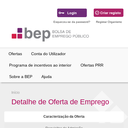
Ir
para
conteúdo
principal
Esqueceu-se da password?
Registar Organismo
Ofertas
Conta do Utilizador
Programa de incentivos ao interior
Ofertas PRR
Sobre a BEP
Ajuda
Início
Detalhe de Oferta de Emprego
Caracterização da Oferta