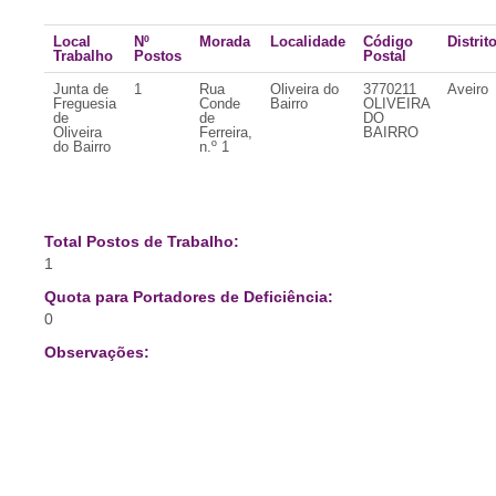
Local
Nº
Morada
Localidade
Código
Distrit
Trabalho
Postos
Postal
Junta de
1
Rua
Oliveira do
3770211
Aveiro
Freguesia
Conde
Bairro
OLIVEIRA
de
de
DO
Oliveira
Ferreira,
BAIRRO
do Bairro
n.º 1
Total Postos de Trabalho:
1
Quota para Portadores de Deficiência:
0
Observações: