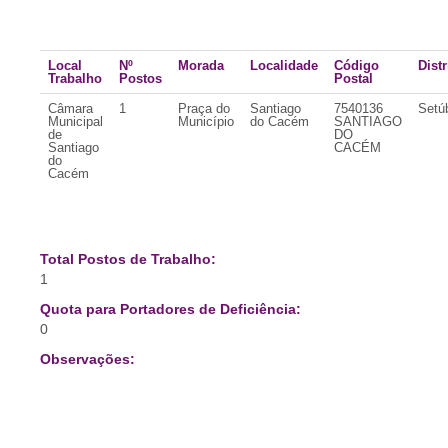
Local
Nº
Morada
Localidade
Código
Distr
Trabalho
Postos
Postal
Câmara
1
Praça do
Santiago
7540136
Setú
Municipal
Município
do Cacém
SANTIAGO
de
DO
Santiago
CACÉM
do
Cacém
Total Postos de Trabalho:
1
Quota para Portadores de Deficiência:
0
Observações: