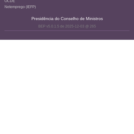
OCDE
Netemprego (IEFP)
Presidência do Conselho de Ministros
BEP v5.0.1.5 de 2025-12-03 @ 265