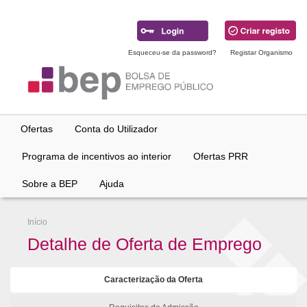
Ir
para
conteúdo
principal
Esqueceu-se da password?
Registar Organismo
Ofertas
Conta do Utilizador
Programa de incentivos ao interior
Ofertas PRR
Sobre a BEP
Ajuda
Início
Detalhe de Oferta de Emprego
Caracterização da Oferta