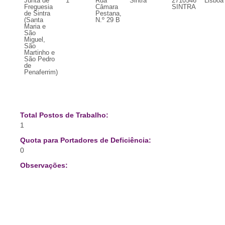
Junta de
1
Rua
Sintra
2710546
Lisboa
Freguesia
Câmara
SINTRA
de Sintra
Pestana,
(Santa
N.º 29 B
Maria e
São
Miguel,
São
Martinho e
São Pedro
de
Penaferrim)
Total Postos de Trabalho:
1
Quota para Portadores de Deficiência:
0
Observações: