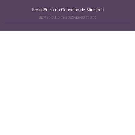
Presidência do Conselho de Ministros
BEP v5.0.1.5 de 2025-12-03 @ 265