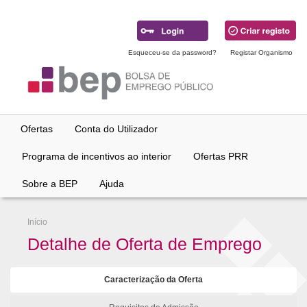
Ir
para
conteúdo
principal
Esqueceu-se da password?
Registar Organismo
Ofertas
Conta do Utilizador
Programa de incentivos ao interior
Ofertas PRR
Sobre a BEP
Ajuda
Início
Detalhe de Oferta de Emprego
Caracterização da Oferta