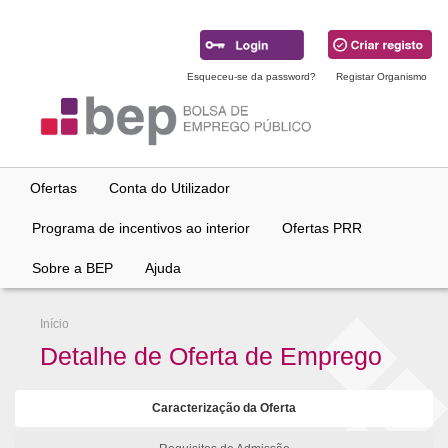
Ir
para
conteúdo
principal
Esqueceu-se da password?
Registar Organismo
Ofertas
Conta do Utilizador
Programa de incentivos ao interior
Ofertas PRR
Sobre a BEP
Ajuda
Início
Detalhe de Oferta de Emprego
Caracterização da Oferta