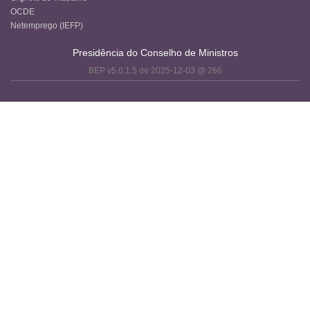
OCDE
Netemprego (IEFP)
Presidência do Conselho de Ministros
BEP v5.0.1.5 de 2025-12-03 @ 266