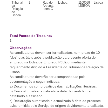
Tribunal
1
Rua do
Lisboa
1100038
Lisboa
da
Arsenal,
LISBOA
Relação
Letra G
de
Lisboa
Total Postos de Trabalho:
1
Observações:
As candidaturas devem ser formalizadas, num prazo de 10
(dez) dias úteis após a publicação da presente oferta de
emprego na Bolsa de Emprego Público, mediante
requerimento dirigido à Presidente do Tribunal da Relação de
Lisboa.
As candidaturas deverão ser acompanhadas pela
documentação a seguir indicada:
a) Documentos comprovativos das habilitações literárias;
b) Curriculum vitae, atualizado à data da candidatura,
detalhado e assinado;
c) Declaração autenticada e actualizada à data do presente
aviso emitida pelo Serviço de origem devidamente atualizada,