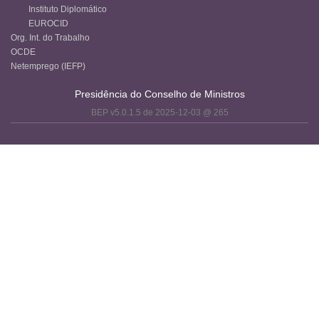
Instituto Diplomático
EUROCID
Org. Int. do Trabalho
OCDE
Netemprego (IEFP)
Presidência do Conselho de Ministros
BEP v5.0.1.5 de 2025-12-03 @ 265