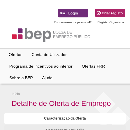
Ir
para
conteúdo
principal
Esqueceu-se da password?
Registar Organismo
Ofertas
Conta do Utilizador
Programa de incentivos ao interior
Ofertas PRR
Sobre a BEP
Ajuda
Início
Detalhe de Oferta de Emprego
Caracterização da Oferta