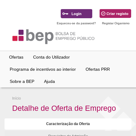
Ir
para
conteúdo
principal
Esqueceu-se da password?
Registar Organismo
Ofertas
Conta do Utilizador
Programa de incentivos ao interior
Ofertas PRR
Sobre a BEP
Ajuda
Início
Detalhe de Oferta de Emprego
Caracterização da Oferta