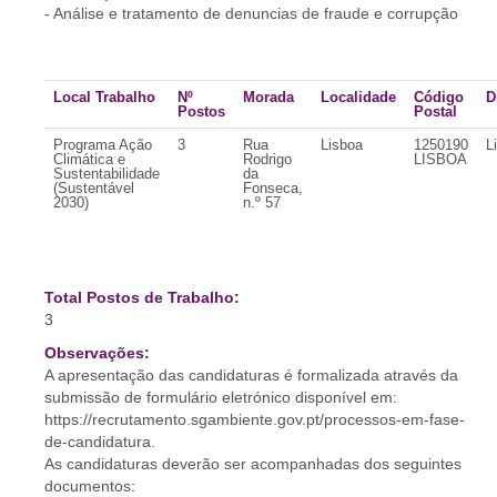
- Análise e tratamento de denuncias de fraude e corrupção
Local Trabalho
Nº
Morada
Localidade
Código
D
Postos
Postal
Programa Ação
3
Rua
Lisboa
1250190
L
Climática e
Rodrigo
LISBOA
Sustentabilidade
da
(Sustentável
Fonseca,
2030)
n.º 57
Total Postos de Trabalho:
3
Observações:
A apresentação das candidaturas é formalizada através da
submissão de formulário eletrónico disponível em:
https://recrutamento.sgambiente.gov.pt/processos-em-fase-
de-candidatura.
As candidaturas deverão ser acompanhadas dos seguintes
documentos: