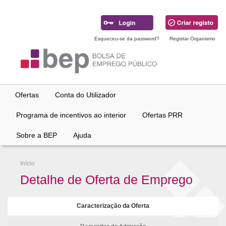
Ir
para
conteúdo
principal
Esqueceu-se da password?
Registar Organismo
Ofertas
Conta do Utilizador
Programa de incentivos ao interior
Ofertas PRR
Sobre a BEP
Ajuda
Início
Detalhe de Oferta de Emprego
Caracterização da Oferta