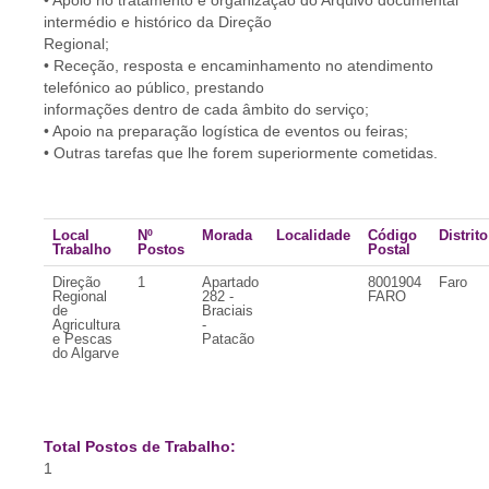
• Apoio no tratamento e organização do Arquivo documental
intermédio e histórico da Direção
Regional;
• Receção, resposta e encaminhamento no atendimento
telefónico ao público, prestando
informações dentro de cada âmbito do serviço;
• Apoio na preparação logística de eventos ou feiras;
• Outras tarefas que lhe forem superiormente cometidas.
Local
Nº
Morada
Localidade
Código
Distrito
Trabalho
Postos
Postal
Direção
1
Apartado
8001904
Faro
Regional
282 -
FARO
de
Braciais
Agricultura
-
e Pescas
Patacão
do Algarve
Total Postos de Trabalho:
1