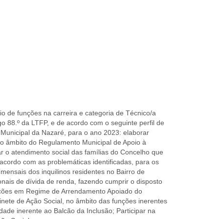
io de funções na carreira e categoria de Técnico/a
igo 88.º da LTFP, e de acordo com o seguinte perfil de
unicipal da Nazaré, para o ano 2023: elaborar
no âmbito do Regulamento Municipal de Apoio à
r o atendimento social das famílias do Concelho que
acordo com as problemáticas identificadas, para os
mensais dos inquilinos residentes no Bairro de
nais de dívida de renda, fazendo cumprir o disposto
tações em Regime de Arrendamento Apoiado do
inete de Ação Social, no âmbito das funções inerentes
ividade inerente ao Balcão da Inclusão; Participar na