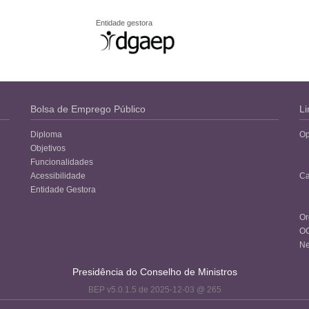
Entidade gestora
Bolsa de Emprego Público
Li
Diploma
Op
Objetivos
Funcionalidades
Acessibilidade
Ca
Entidade Gestora
Or
O
Ne
Presidência do Conselho de Ministros
BEP v5.0.1.5 de 2025-12-03 @ 265