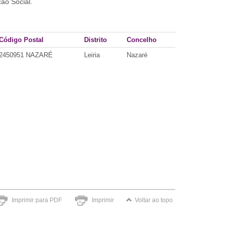
ão Social.
Código Postal
Distrito
Concelho
2450951 NAZARÉ
Leiria
Nazaré
Imprimir para PDF
Imprimir
Voltar ao topo