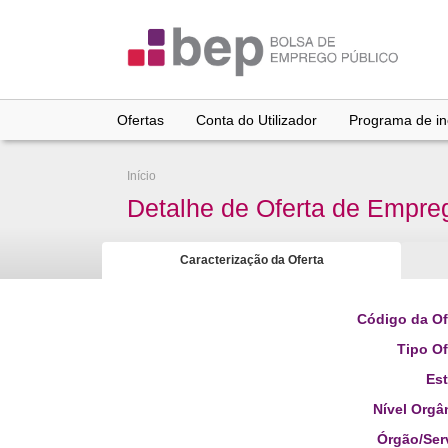
Ir
para
conteúdo
principal
Ofertas
Conta do Utilizador
Programa de inc
Início
Detalhe de Oferta de Empre
Caracterização da Oferta
Código da Of
Tipo Of
Es
Nível Orgâ
Órgão/Ser