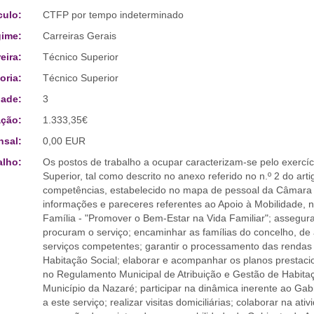
culo:
CTFP por tempo indeterminado
ime:
Carreiras Gerais
eira:
Técnico Superior
oria:
Técnico Superior
ade:
3
ção:
1.333,35€
sal:
0,00 EUR
alho:
Os postos de trabalho a ocupar caracterizam-se pelo exercíc
Superior, tal como descrito no anexo referido no n.º 2 do art
competências, estabelecido no mapa de pessoal da Câmara M
informações e pareceres referentes ao Apoio à Mobilidade, 
Família - "Promover o Bem-Estar na Vida Familiar"; assegura
procuram o serviço; encaminhar as famílias do concelho, de 
serviços competentes; garantir o processamento das rendas 
Habitação Social; elaborar e acompanhar os planos prestacio
no Regulamento Municipal de Atribuição e Gestão de Habi
Município da Nazaré; participar na dinâmica inerente ao Gab
a este serviço; realizar visitas domiciliárias; colaborar na at