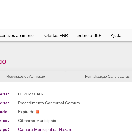
entivos ao interior
Ofertas PRR
Sobre a BEP
Ajuda
go
Requisitos de Admissão
Formalização Candidaturas
erta:
OE202310/0711
erta:
Procedimento Concursal Comum
tado:
Expirada
nico:
Câmaras Municipais
viço:
Câmara Municipal da Nazaré