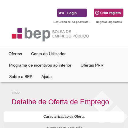
Ir
para
conteúdo
principal
Esqueceu-se da password?
Registar Organismo
Ofertas
Conta do Utilizador
Programa de incentivos ao interior
Ofertas PRR
Sobre a BEP
Ajuda
Início
Detalhe de Oferta de Emprego
Caracterização da Oferta