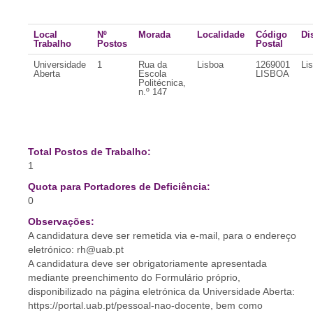
Local
Nº
Morada
Localidade
Código
Dis
Trabalho
Postos
Postal
Universidade
1
Rua da
Lisboa
1269001
Li
Aberta
Escola
LISBOA
Politécnica,
n.º 147
Total Postos de Trabalho:
1
Quota para Portadores de Deficiência:
0
Observações:
A candidatura deve ser remetida via e-mail, para o endereço
eletrónico: rh@uab.pt
A candidatura deve ser obrigatoriamente apresentada
mediante preenchimento do Formulário próprio,
disponibilizado na página eletrónica da Universidade Aberta:
https://portal.uab.pt/pessoal-nao-docente, bem como