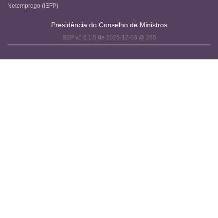
Netemprego (IEFP)
Presidência do Conselho de Ministros
BEP v5.0.1.5 de 2025-12-03 @ 265