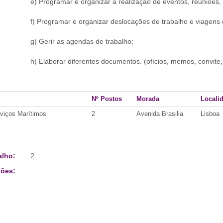
e) Programar e organizar a realização de eventos, reuniões, a
f) Programar e organizar deslocações de trabalho e viagens q
g) Gerir as agendas de trabalho;
h) Elaborar diferentes documentos. (ofícios, memos, convite, 
Nº Postos
Morada
Locali
rviços Marítimos
2
Avenida Brasilia
Lisboa
alho:
2
ões: