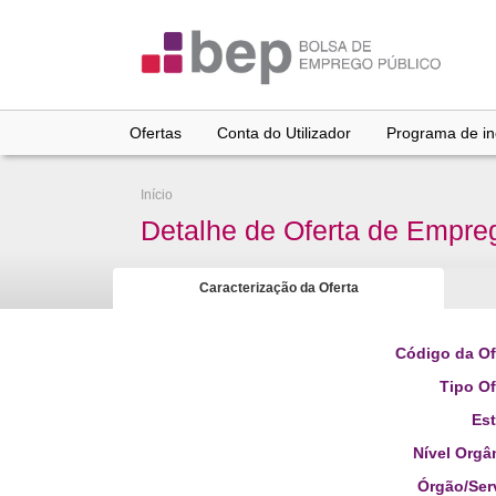
Ir
para
conteúdo
principal
Ofertas
Conta do Utilizador
Programa de inc
Início
Detalhe de Oferta de Empre
Caracterização da Oferta
Código da Of
Tipo Of
Es
Nível Orgâ
Órgão/Ser