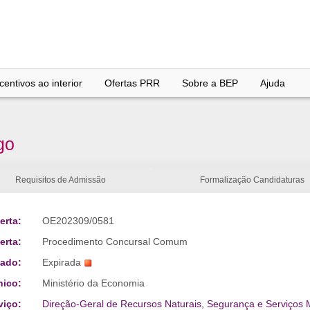
entivos ao interior
Ofertas PRR
Sobre a BEP
Ajuda
go
Requisitos de Admissão
Formalização Candidaturas
erta:
OE202309/0581
erta:
Procedimento Concursal Comum
tado:
Expirada
nico:
Ministério da Economia
viço:
Direção-Geral de Recursos Naturais, Segurança e Serviços 