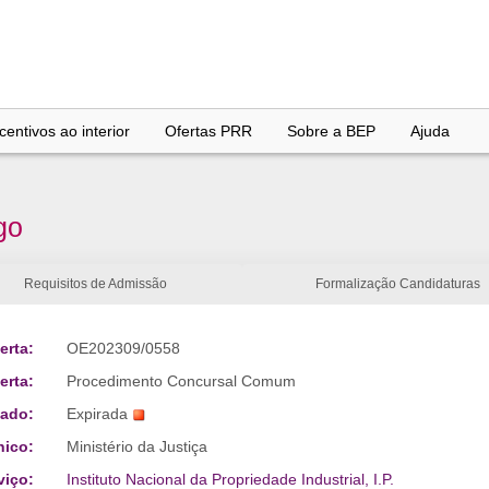
entivos ao interior
Ofertas PRR
Sobre a BEP
Ajuda
go
Requisitos de Admissão
Formalização Candidaturas
erta:
OE202309/0558
erta:
Procedimento Concursal Comum
tado:
Expirada
nico:
Ministério da Justiça
viço:
Instituto Nacional da Propriedade Industrial, I.P.