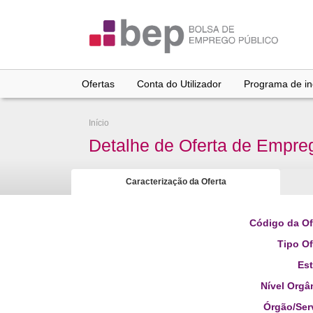
Ir
para
conteúdo
principal
Ofertas
Conta do Utilizador
Programa de inc
Início
Detalhe de Oferta de Empre
Caracterização da Oferta
Código da Of
Tipo Of
Es
Nível Orgâ
Órgão/Ser