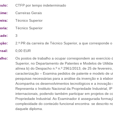
culo:
CTFP por tempo indeterminado
ime:
Carreiras Gerais
eira:
Técnico Superior
oria:
Técnico Superior
ade:
3
ção:
2.ª PR da carreira de Técnico Superior, a que corresponde o
sal:
0,00 EUR
alho:
Os postos de trabalho a ocupar correspondem ao exercício d
Superior, no Departamento de Patentes e Modelos de Utilidade
alínea b) do Despacho n.º n.º 2961/2013, de 25 de fevereiro, 
caracterização – Examina pedidos de patente e modelo de uti
pesquisas necessárias para a análise da invenção e à elabor
Acompanha os desenvolvimentos tecnológicos e a inovação 
Representa o Instituto Nacional da Propriedade Industrial, I
internacionais, podendo também participar em projetos de
Propriedade Industrial. Ao Examinador é assegurada formação
complexidade do conteúdo funcional encontra- se descrito no 
daquele diploma.