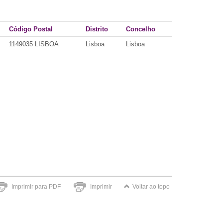
Código Postal
Distrito
Concelho
1149035 LISBOA
Lisboa
Lisboa
Imprimir para PDF
Imprimir
Voltar ao topo