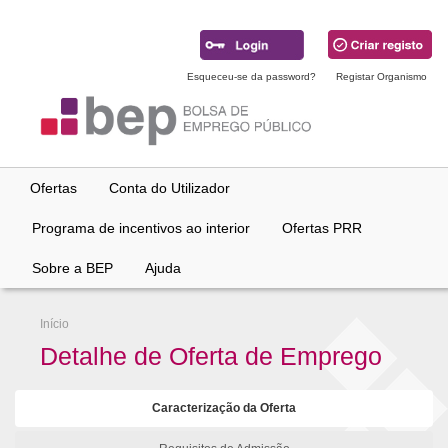
Ir
para
conteúdo
principal
Esqueceu-se da password?
Registar Organismo
Ofertas
Conta do Utilizador
Programa de incentivos ao interior
Ofertas PRR
Sobre a BEP
Ajuda
Início
Detalhe de Oferta de Emprego
Caracterização da Oferta