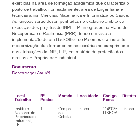
exercidas na área de formação académica que caracteriza o
posto de trabalho, nomeadamente, área de Engenharia e
técnicas afins, Ciências, Matemática e Informática ou Saúde.
As funções serão desempenhadas no exclusivo âmbito da
execução dos projetos do INPI, I. P., integrados no Plano de
Recuperação e Resiliência (PRR), tendo em vista a
implementação de um BackOffice de Patentes e a inerente
modernização das ferramentas necessárias ao cumprimento
das atribuições do INPI, I. P., em matéria de proteção dos
direitos de Propriedade Industrial.
Documento:
Descarregar Ata nº1
Local
Nº
Morada
Localidade
Código
Distrito
Trabalho
Postos
Postal
Instituto
1
Campo
Lisboa
1149035
Lisboa
Nacional da
das
LISBOA
Propriedade
Cebolas
Industrial,
I.P.