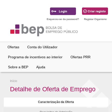
Ir
para
conteúdo
principal
Esqueceu-se da password?
Registar Organismo
Ofertas
Conta do Utilizador
Programa de incentivos ao interior
Ofertas PRR
Sobre a BEP
Ajuda
Início
Detalhe de Oferta de Emprego
Caracterização da Oferta