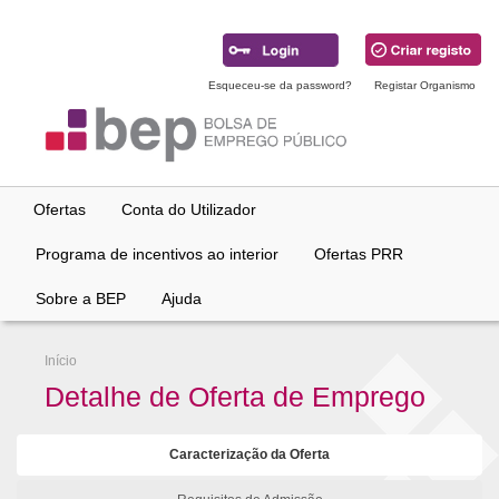
Ir
para
conteúdo
principal
Esqueceu-se da password?
Registar Organismo
Ofertas
Conta do Utilizador
Programa de incentivos ao interior
Ofertas PRR
Sobre a BEP
Ajuda
Início
Detalhe de Oferta de Emprego
Caracterização da Oferta