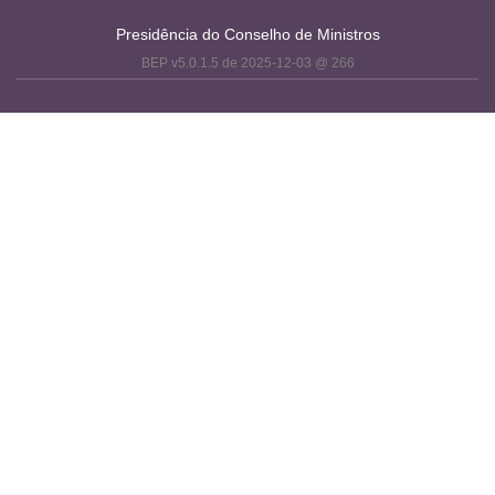
Presidência do Conselho de Ministros
BEP v5.0.1.5 de 2025-12-03 @ 266