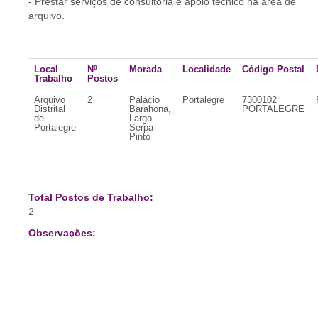
- Prestar serviços de consultoria e apoio técnico na área de
arquivo.
Local
Nº
Morada
Localidade
Código Postal
Trabalho
Postos
Arquivo
2
Palácio
Portalegre
7300102
Distrital
Barahona,
PORTALEGRE
de
Largo
Portalegre
Serpa
Pinto
Total Postos de Trabalho:
2
Observações: