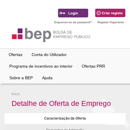
Ir
para
conteúdo
principal
Esqueceu-se da password?
Registar Organismo
Ofertas
Conta do Utilizador
Programa de incentivos ao interior
Ofertas PRR
Sobre a BEP
Ajuda
Início
Detalhe de Oferta de Emprego
Caracterização da Oferta