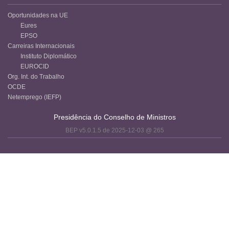
Oportunidades na UE
Eures
EPSO
Carreiras Internacionais
Instituto Diplomático
EUROCID
Org. Int. do Trabalho
OCDE
Netemprego (IEFP)
Presidência do Conselho de Ministros
BEP v5.0.1.5 de 2025-12-03 @ 265