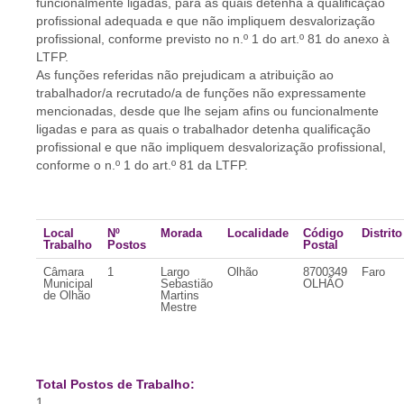
funcionalmente ligadas, para as quais detenha a qualificação
profissional adequada e que não impliquem desvalorização
profissional, conforme previsto no n.º 1 do art.º 81 do anexo à
LTFP.
As funções referidas não prejudicam a atribuição ao
trabalhador/a recrutado/a de funções não expressamente
mencionadas, desde que lhe sejam afins ou funcionalmente
ligadas e para as quais o trabalhador detenha qualificação
profissional e que não impliquem desvalorização profissional,
conforme o n.º 1 do art.º 81 da LTFP.
Local
Nº
Morada
Localidade
Código
Distrito
Trabalho
Postos
Postal
Câmara
1
Largo
Olhão
8700349
Faro
Municipal
Sebastião
OLHÃO
de Olhão
Martins
Mestre
Total Postos de Trabalho:
1