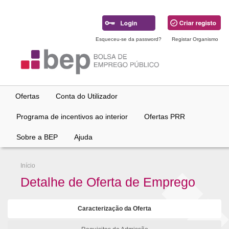
Ir
para
conteúdo
principal
Esqueceu-se da password?
Registar Organismo
Ofertas
Conta do Utilizador
Programa de incentivos ao interior
Ofertas PRR
Sobre a BEP
Ajuda
Início
Detalhe de Oferta de Emprego
Caracterização da Oferta