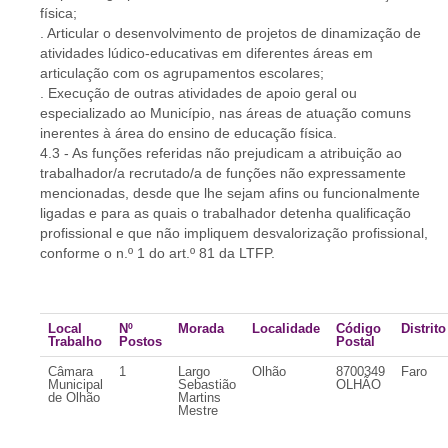
física;
. Articular o desenvolvimento de projetos de dinamização de
atividades lúdico-educativas em diferentes áreas em
articulação com os agrupamentos escolares;
. Execução de outras atividades de apoio geral ou
especializado ao Município, nas áreas de atuação comuns
inerentes à área do ensino de educação física.
4.3 - As funções referidas não prejudicam a atribuição ao
trabalhador/a recrutado/a de funções não expressamente
mencionadas, desde que lhe sejam afins ou funcionalmente
ligadas e para as quais o trabalhador detenha qualificação
profissional e que não impliquem desvalorização profissional,
conforme o n.º 1 do art.º 81 da LTFP.
Local
Nº
Morada
Localidade
Código
Distrito
Trabalho
Postos
Postal
Câmara
1
Largo
Olhão
8700349
Faro
Municipal
Sebastião
OLHÃO
de Olhão
Martins
Mestre