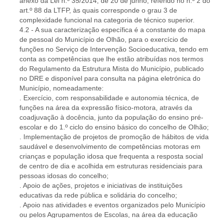
anexo da Lei n.º 35/2014, de 20 de junho, referido no n.º 2 do
art.º 88 da LTFP, às quais corresponde o grau 3 de
complexidade funcional na categoria de técnico superior.
4.2 - A sua caracterização específica é a constante do mapa
de pessoal do Município de Olhão, para o exercício de
funções no Serviço de Intervenção Socioeducativa, tendo em
conta as competências que lhe estão atribuídas nos termos
do Regulamento da Estrutura Mista do Município, publicado
no DRE e disponível para consulta na página eletrónica do
Município, nomeadamente:
. Exercício, com responsabilidade e autonomia técnica, de
funções na área da expressão físico-motora, através da
coadjuvação à docência, junto da população do ensino pré-
escolar e do 1.º ciclo do ensino básico do concelho de Olhão;
. Implementação de projetos de promoção de hábitos de vida
saudável e desenvolvimento de competências motoras em
crianças e população idosa que frequenta a resposta social
de centro de dia e acolhida em estruturas residenciais para
pessoas idosas do concelho;
. Apoio de ações, projetos e iniciativas de instituições
educativas da rede pública e solidária do concelho;
. Apoio nas atividades e eventos organizados pelo Município
ou pelos Agrupamentos de Escolas, na área da educação