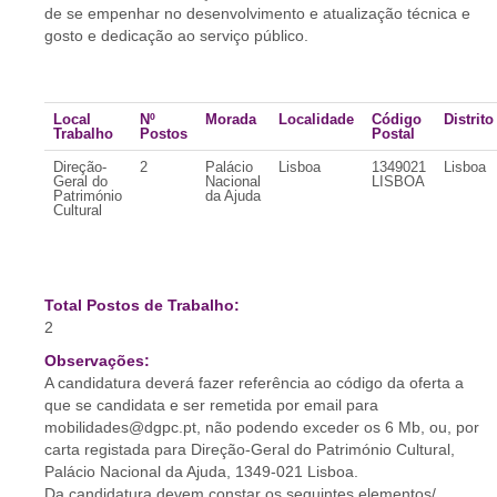
de se empenhar no desenvolvimento e atualização técnica e
gosto e dedicação ao serviço público.
Local
Nº
Morada
Localidade
Código
Distrito
Trabalho
Postos
Postal
Direção-
2
Palácio
Lisboa
1349021
Lisboa
Geral do
Nacional
LISBOA
Património
da Ajuda
Cultural
Total Postos de Trabalho:
2
Observações:
A candidatura deverá fazer referência ao código da oferta a
que se candidata e ser remetida por email para
mobilidades@dgpc.pt, não podendo exceder os 6 Mb, ou, por
carta registada para Direção-Geral do Património Cultural,
Palácio Nacional da Ajuda, 1349-021 Lisboa.
Da candidatura devem constar os seguintes elementos/