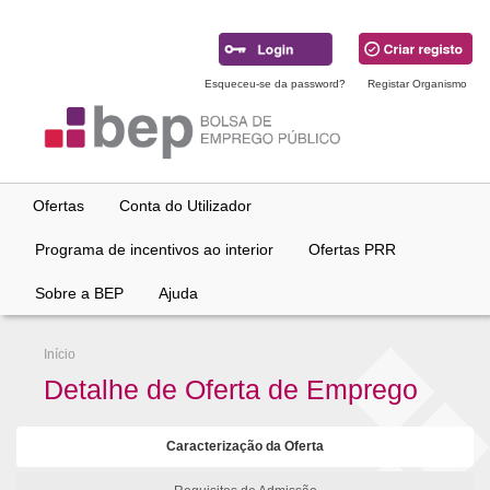
Ir
para
conteúdo
principal
Esqueceu-se da password?
Registar Organismo
Ofertas
Conta do Utilizador
Programa de incentivos ao interior
Ofertas PRR
Sobre a BEP
Ajuda
Início
Detalhe de Oferta de Emprego
Caracterização da Oferta