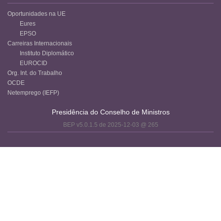
Oportunidades na UE
Eures
EPSO
Carreiras Internacionais
Instituto Diplomático
EUROCID
Org. Int. do Trabalho
OCDE
Netemprego (IEFP)
Presidência do Conselho de Ministros
BEP v5.0.1.5 de 2025-12-03 @ 265