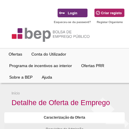
Ir
para
conteúdo
principal
Esqueceu-se da password?
Registar Organismo
Ofertas
Conta do Utilizador
Programa de incentivos ao interior
Ofertas PRR
Sobre a BEP
Ajuda
Início
Detalhe de Oferta de Emprego
Caracterização da Oferta