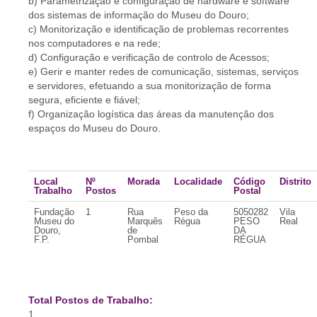
b) Parametrização e configuração de hardware e software
dos sistemas de informação do Museu do Douro;
c) Monitorização e identificação de problemas recorrentes
nos computadores e na rede;
d) Configuração e verificação de controlo de Acessos;
e) Gerir e manter redes de comunicação, sistemas, serviços
e servidores, efetuando a sua monitorização de forma
segura, eficiente e fiável;
f) Organização logística das áreas da manutenção dos
espaços do Museu do Douro.
Local
Nº
Morada
Localidade
Código
Distrito
Trabalho
Postos
Postal
Fundação
1
Rua
Peso da
5050282
Vila
Museu do
Marquês
Régua
PESO
Real
Douro,
de
DA
F.P.
Pombal
RÉGUA
Total Postos de Trabalho:
1