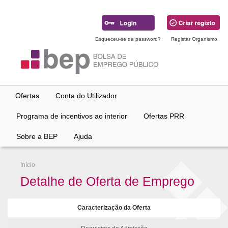
Ir
para
conteúdo
principal
Esqueceu-se da password?
Registar Organismo
Ofertas
Conta do Utilizador
Programa de incentivos ao interior
Ofertas PRR
Sobre a BEP
Ajuda
Início
Detalhe de Oferta de Emprego
Caracterização da Oferta