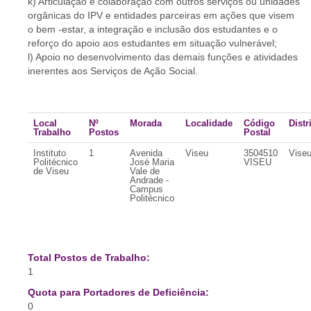
k) Articulação e colaboração com outros serviços ou unidades
orgânicas do IPV e entidades parceiras em ações que visem
o bem -estar, a integração e inclusão dos estudantes e o
reforço do apoio aos estudantes em situação vulnerável;
l) Apoio no desenvolvimento das demais funções e atividades
inerentes aos Serviços de Ação Social.
Local
Nº
Morada
Localidade
Código
Distr
Trabalho
Postos
Postal
Instituto
1
Avenida
Viseu
3504510
Vise
Politécnico
José Maria
VISEU
de Viseu
Vale de
Andrade -
Campus
Politécnico
Total Postos de Trabalho:
1
Quota para Portadores de Deficiência:
0