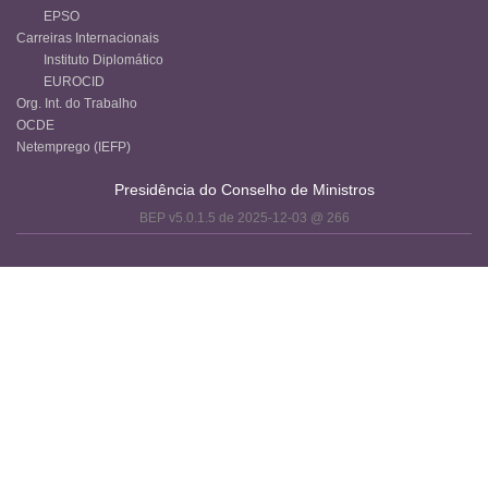
EPSO
Carreiras Internacionais
Instituto Diplomático
EUROCID
Org. Int. do Trabalho
OCDE
Netemprego (IEFP)
Presidência do Conselho de Ministros
BEP v5.0.1.5 de 2025-12-03 @ 266