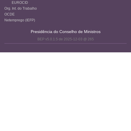
EUROCID
Org. Int. do Trabalho
OCDE
Netemprego (IEFP)
Presidência do Conselho de Ministros
BEP v5.0.1.5 de 2025-12-03 @ 265