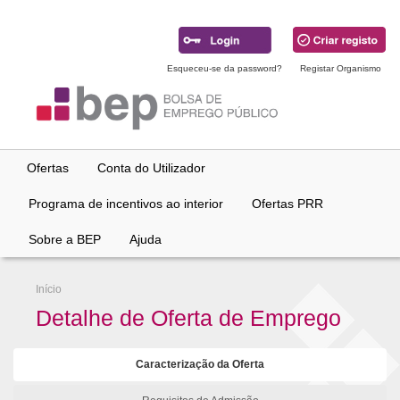
Ir
para
conteúdo
principal
Esqueceu-se da password?
Registar Organismo
Ofertas
Conta do Utilizador
Programa de incentivos ao interior
Ofertas PRR
Sobre a BEP
Ajuda
Início
Detalhe de Oferta de Emprego
Caracterização da Oferta