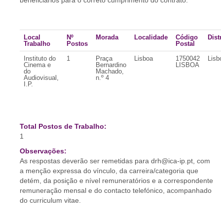
beneficiários para o correto cumprimento do contrato.
Local
Nº
Morada
Localidade
Código
Dist
Trabalho
Postos
Postal
Instituto do
1
Praça
Lisboa
1750042
Lisb
Cinema e
Bernardino
LISBOA
do
Machado,
Audiovisual,
n.º 4
I.P.
Total Postos de Trabalho:
1
Observações:
As respostas deverão ser remetidas para drh@ica-ip.pt, com
a menção expressa do vínculo, da carreira/categoria que
detém, da posição e nível remuneratórios e a correspondente
remuneração mensal e do contacto telefónico, acompanhado
do curriculum vitae.