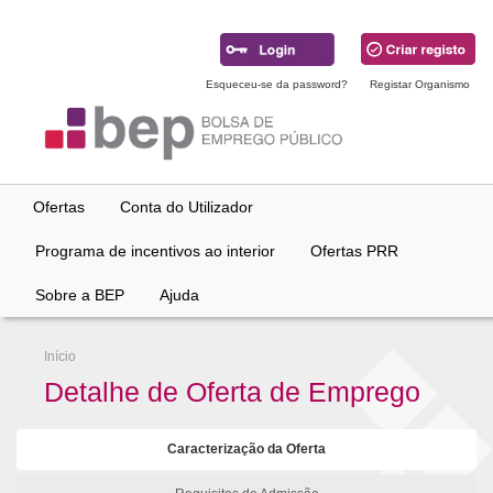
Ir
para
conteúdo
principal
Esqueceu-se da password?
Registar Organismo
Ofertas
Conta do Utilizador
Programa de incentivos ao interior
Ofertas PRR
Sobre a BEP
Ajuda
Início
Detalhe de Oferta de Emprego
Caracterização da Oferta