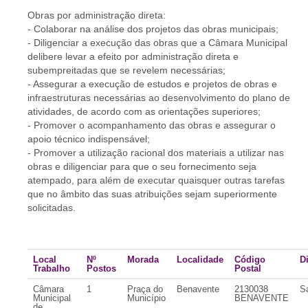
Obras por administração direta:
- Colaborar na análise dos projetos das obras municipais;
- Diligenciar a execução das obras que a Câmara Municipal
delibere levar a efeito por administração direta e
subempreitadas que se revelem necessárias;
- Assegurar a execução de estudos e projetos de obras e
infraestruturas necessárias ao desenvolvimento do plano de
atividades, de acordo com as orientações superiores;
- Promover o acompanhamento das obras e assegurar o
apoio técnico indispensável;
- Promover a utilização racional dos materiais a utilizar nas
obras e diligenciar para que o seu fornecimento seja
atempado, para além de executar quaisquer outras tarefas
que no âmbito das suas atribuições sejam superiormente
solicitadas.
Local
Nº
Morada
Localidade
Código
Di
Trabalho
Postos
Postal
Câmara
1
Praça do
Benavente
2130038
S
Municipal
Município
BENAVENTE
de