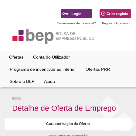
Ir
para
conteúdo
principal
Esqueceu-se da password?
Registar Organismo
Ofertas
Conta do Utilizador
Programa de incentivos ao interior
Ofertas PRR
Sobre a BEP
Ajuda
Início
Detalhe de Oferta de Emprego
Caracterização da Oferta