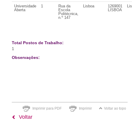
Universidade
1
Rua da
Lisboa
1269001
Li
Aberta
Escola
LISBOA
Politécnica,
n.º 147
Total Postos de Trabalho:
1
Observações:
Imprimir para PDF
Imprimir
Voltar ao topo
Voltar