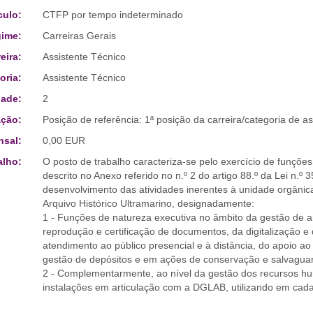
culo:
CTFP por tempo indeterminado
ime:
Carreiras Gerais
eira:
Assistente Técnico
oria:
Assistente Técnico
ade:
2
ção:
Posição de referência: 1ª posição da carreira/categoria de as
sal:
0,00 EUR
alho:
O posto de trabalho caracteriza-se pelo exercício de funções 
descrito no Anexo referido no n.º 2 do artigo 88.º da Lei n.º
desenvolvimento das atividades inerentes à unidade orgânic
Arquivo Histórico Ultramarino, designadamente:
1 - Funções de natureza executiva no âmbito da gestão de ar
reprodução e certificação de documentos, da digitalização e
atendimento ao público presencial e à distância, do apoio ao
gestão de depósitos e em ações de conservação e salvagua
2 - Complementarmente, ao nível da gestão dos recursos hu
instalações em articulação com a DGLAB, utilizando em cada 