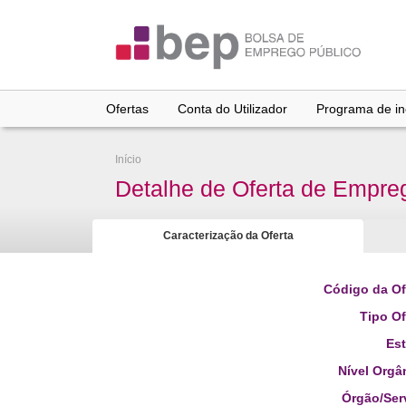
Ir
para
conteúdo
principal
Ofertas
Conta do Utilizador
Programa de inc
Início
Detalhe de Oferta de Empre
Caracterização da Oferta
Código da Of
Tipo Of
Es
Nível Orgâ
Órgão/Ser