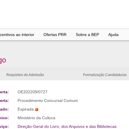
entivos ao interior
Ofertas PRR
Sobre a BEP
Ajuda
go
Requisitos de Admissão
Formalização Candidaturas
erta:
OE202209/0727
erta:
Procedimento Concursal Comum
tado:
Expirada
nico:
Ministério da Cultura
viço:
Direção-Geral do Livro, dos Arquivos e das Bibliotecas