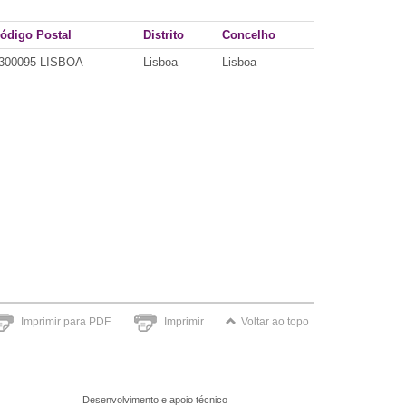
ódigo Postal
Distrito
Concelho
300095 LISBOA
Lisboa
Lisboa
Imprimir para PDF
Imprimir
Voltar ao topo
Desenvolvimento e apoio técnico