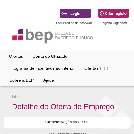
Ir
para
conteúdo
principal
Esqueceu-se da password?
Registar Organismo
Ofertas
Conta do Utilizador
Programa de incentivos ao interior
Ofertas PRR
Sobre a BEP
Ajuda
Início
Detalhe de Oferta de Emprego
Caracterização da Oferta