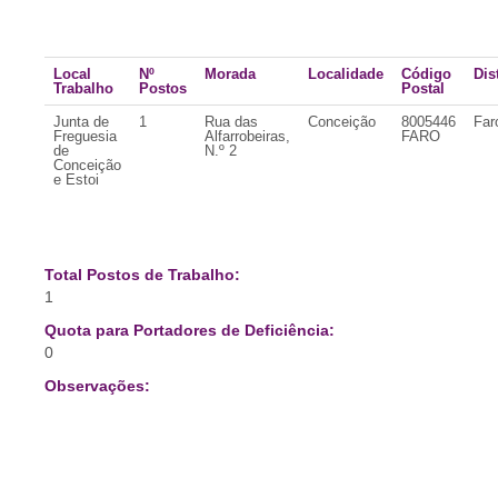
Local
Nº
Morada
Localidade
Código
Dis
Trabalho
Postos
Postal
Junta de
1
Rua das
Conceição
8005446
Far
Freguesia
Alfarrobeiras,
FARO
de
N.º 2
Conceição
e Estoi
Total Postos de Trabalho:
1
Quota para Portadores de Deficiência:
0
Observações: