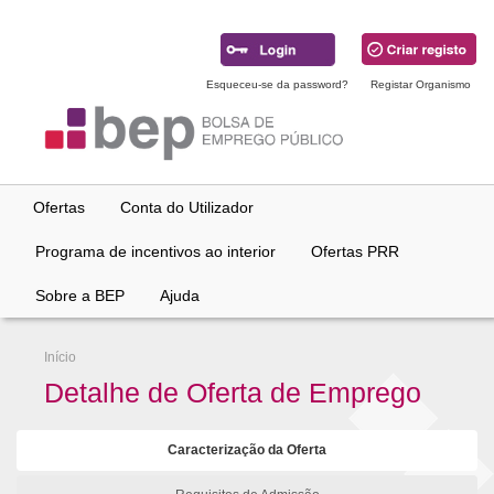
Ir
para
conteúdo
principal
Esqueceu-se da password?
Registar Organismo
Ofertas
Conta do Utilizador
Programa de incentivos ao interior
Ofertas PRR
Sobre a BEP
Ajuda
Início
Detalhe de Oferta de Emprego
Caracterização da Oferta