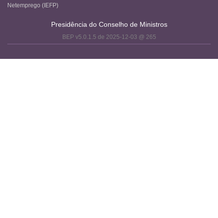
Netemprego (IEFP)
Presidência do Conselho de Ministros
BEP v5.0.1.5 de 2025-12-03 @ 265