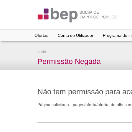
Ir
para
conteúdo
principal
Ofertas
Conta do Utilizador
Programa de inc
Início
Permissão Negada
Não tem permissão para aced
Página solicitada - pages/oferta/oferta_detalhes.a