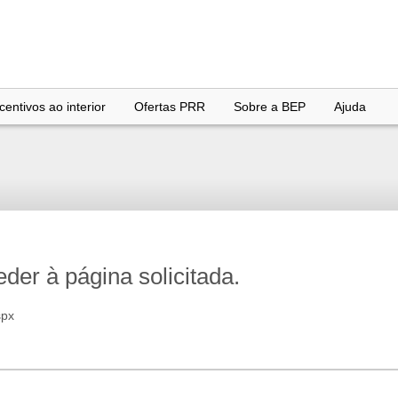
entivos ao interior
Ofertas PRR
Sobre a BEP
Ajuda
er à página solicitada.
spx