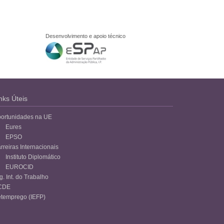
Desenvolvimento e apoio técnico
nks Úteis
ortunidades na UE
Eures
EPSO
rreiras Internacionais
Instituto Diplomático
EUROCID
g. Int. do Trabalho
CDE
temprego (IEFP)