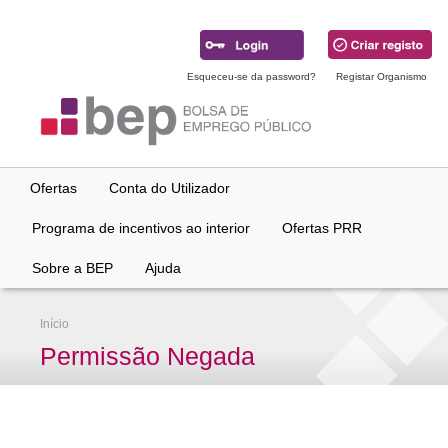
Ir
para
conteúdo
principal
Esqueceu-se da password?
Registar Organismo
Ofertas
Conta do Utilizador
Programa de incentivos ao interior
Ofertas PRR
Sobre a BEP
Ajuda
Início
Permissão Negada