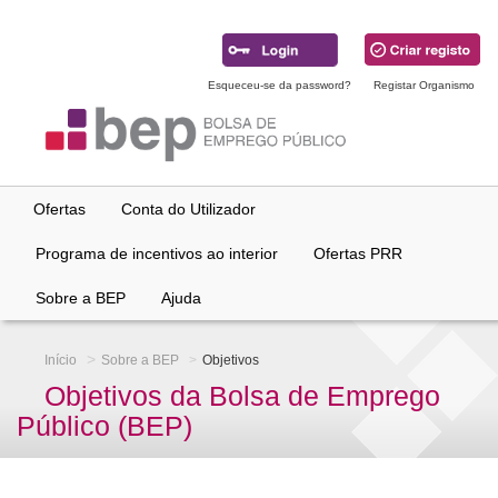
Ir
para
conteúdo
principal
Esqueceu-se da password?
Registar Organismo
Ofertas
Conta do Utilizador
Programa de incentivos ao interior
Ofertas PRR
Sobre a BEP
Ajuda
Início
Sobre a BEP
Objetivos
Objetivos da Bolsa de Emprego
Público (BEP)