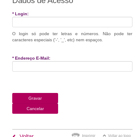
Dados de Acesso
* Login:
O login só pode ter letras e números. Não pode ter
caracteres especiais ('-', '_', etc) nem espaços.
* Endereço E-Mail:
Voltar
Imprimir
Voltar ao topo