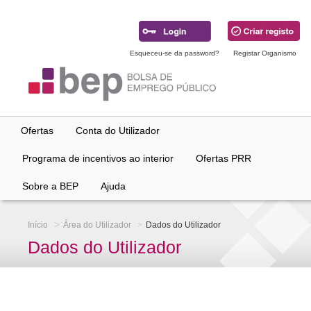
Ir
para
conteúdo
principal
Esqueceu-se da password?
Registar Organismo
Ofertas
Conta do Utilizador
Programa de incentivos ao interior
Ofertas PRR
Sobre a BEP
Ajuda
Início
Área do Utilizador
Dados do Utilizador
Dados do Utilizador