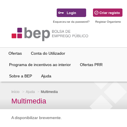
Ir
para
conteúdo
principal
Esqueceu-se da password?
Registar Organismo
Ofertas
Conta do Utilizador
Programa de incentivos ao interior
Ofertas PRR
Sobre a BEP
Ajuda
Início
Ajuda
Multimedia
Multimedia
A disponibilizar brevemente.