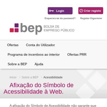
Ir
para
conteúdo
principal
Esqueceu-se da password?
Registar Organismo
Ofertas
Conta do Utilizador
Programa de incentivos ao interior
Ofertas PRR
Sobre a BEP
Ajuda
Início
Sobre a BEP
Acessibilidade
Afixação do Símbolo de
Acessibilidade à Web.
A afixação do Símbolo de Acessibilidade não garante que