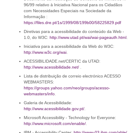
96/99 relativo à Iniciativa Nacional para os Cidadãos
com Necessidades Especiais na Sociedade da
Informação :
https://files.dre.pt/1s/1999/08/199b00/58225829.pdf
Diretivas para a acessibilidade do conteúdo da Web -
1.0, do W3C:
http://www.utad.pt/wai/wai-pageauth.html
.
Iniciativa para a acessibilidade da Web do W3C:
http://www.w3c.org/wai
.
ACESSIBILIDADE.net/CERTIC da UTAD:
http://www.acessibilidade.net/
.
Lista de distribuição de correio electrónico ACESSO
WEBMASTERS:
https://groups.yahoo.com/neo/groups/acesso-
webmasters/info
.
Galeria de Acessibilidade:
http://www.acessibilidade.gov.pt/
.
Microsoft Accessibility - Technology for Everyone:
http://www.microsoft.com/enable/
.
IBM - Accessibility Center:
http://www-03.ibm.com/able/
.