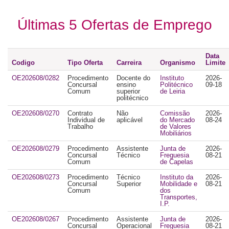
Últimas 5 Ofertas de Emprego
Data
Codigo
Tipo Oferta
Carreira
Organismo
Limite
OE202608/0282
Procedimento
Docente do
Instituto
2026-
Concursal
ensino
Politécnico
09-18
Comum
superior
de Leiria
politécnico
OE202608/0270
Contrato
Não
Comissão
2026-
Individual de
aplicável
do Mercado
08-24
Trabalho
de Valores
Mobiliários
OE202608/0279
Procedimento
Assistente
Junta de
2026-
Concursal
Técnico
Freguesia
08-21
Comum
de Capelas
OE202608/0273
Procedimento
Técnico
Instituto da
2026-
Concursal
Superior
Mobilidade e
08-21
Comum
dos
Transportes,
I.P.
OE202608/0267
Procedimento
Assistente
Junta de
2026-
Concursal
Operacional
Freguesia
08-21