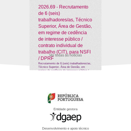
2026.69 - Recrutamento
de 6 (seis)
trabalhadores/as, Técnico
Superior, Área de Gestão,
em regime de cedência
de interesse público /
contrato individual de
trabalho (CIT), para NSFI
Ver todas as notícias
/ DPRF
Recrutamento de 6 (seis) trabalhadores/as,
Técnico Superior, Área de Gestão, em
regime de cedência de interesse público /
CIT, para NSFI / DPRF
Entidade gestora
Desenvolvimento e apoio técnico