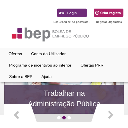
Ir
para
conteúdo
principal
Esqueceu-se da password?
Registar Organismo
Ofertas
Conta do Utilizador
Programa de incentivos ao interior
Ofertas PRR
Sobre a BEP
Ajuda
Trabalhar na
Administração Pública