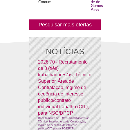
Comum
de de
Gomes
Aires
Pesquisar mais ofertas
NOTÍCIAS
2026.70 - Recrutamento
de 3 (três)
trabalhadores/as, Técnico
Superior, Área de
Contratação, regime de
cedência de interesse
publico/contrato
individual trabalho (CIT),
para NSC/DPCP
Recrutamento de 3 (três) trabalhadores/as,
Técnico Superior, Área de Contratação,
regime de cedência de interesse
publico/CIT, para NSC/DPCP