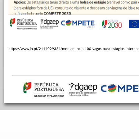
https://www.jn.pt/2114029324/mne-anuncia-100-vagas-para-estagios-internac