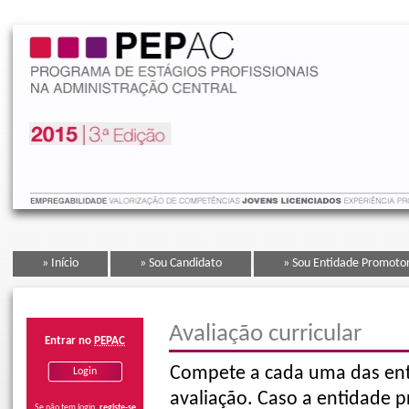
» Início
» Sou Candidato
» Sou Entidade Promoto
Avaliação curricular
Entrar no
PEPAC
Compete a cada uma das enti
avaliação. Caso a entidade 
Se não tem login,
registe-se