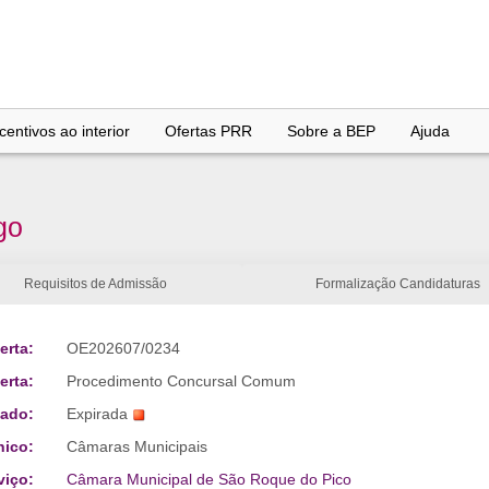
entivos ao interior
Ofertas PRR
Sobre a BEP
Ajuda
go
Requisitos de Admissão
Formalização Candidaturas
erta:
OE202607/0234
erta:
Procedimento Concursal Comum
tado:
Expirada
nico:
Câmaras Municipais
viço:
Câmara Municipal de São Roque do Pico