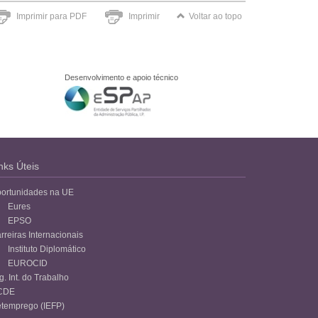
Imprimir para PDF
Imprimir
Voltar ao topo
Desenvolvimento e apoio técnico
nks Úteis
ortunidades na UE
Eures
EPSO
rreiras Internacionais
Instituto Diplomático
EUROCID
g. Int. do Trabalho
CDE
temprego (IEFP)