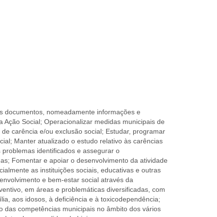
rsos documentos, nomeadamente informações e
da Ação Social; Operacionalizar medidas municipais de
 de carência e/ou exclusão social; Estudar, programar
ial; Manter atualizado o estudo relativo às carências
 problemas identificados e assegurar o
das; Fomentar e apoiar o desenvolvimento da atividade
ialmente as instituições sociais, educativas e outras
envolvimento e bem-estar social através da
entivo, em áreas e problemáticas diversificadas, com
ia, aos idosos, à deficiência e à toxicodependência;
o das competências municipais no âmbito dos vários