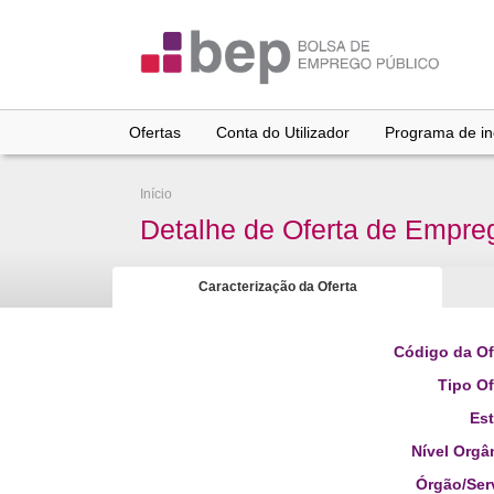
Ir
para
conteúdo
principal
Ofertas
Conta do Utilizador
Programa de inc
Início
Detalhe de Oferta de Empre
Caracterização da Oferta
Código da Of
Tipo Of
Es
Nível Orgâ
Órgão/Ser