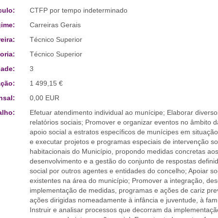
culo:
CTFP por tempo indeterminado
ime:
Carreiras Gerais
eira:
Técnico Superior
oria:
Técnico Superior
ade:
3
ção:
1 499,15 €
sal:
0,00 EUR
alho:
Efetuar atendimento individual ao munícipe; Elaborar dive
relatórios sociais; Promover e organizar eventos no âmbito 
apoio social a estratos específicos de munícipes em situação
e executar projetos e programas especiais de intervenção soc
habitacionais do Município, propondo medidas concretas aos
desenvolvimento e a gestão do conjunto de respostas defini
social por outros agentes e entidades do concelho; Apoiar soc
existentes na área do município; Promover a integração, des
implementação de medidas, programas e ações de cariz prev
ações dirigidas nomeadamente à infância e juventude, à famíl
Instruir e analisar processos que decorram da implementaçã