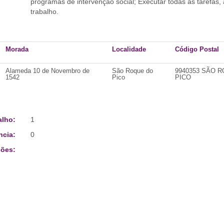
programas de intervenção social; Executar todas as tarefas
trabalho.
Morada
Localidade
Código Postal
Alameda 10 de Novembro de
São Roque do
9940353 SÃO 
1542
Pico
PICO
alho:
1
ncia:
0
ões: