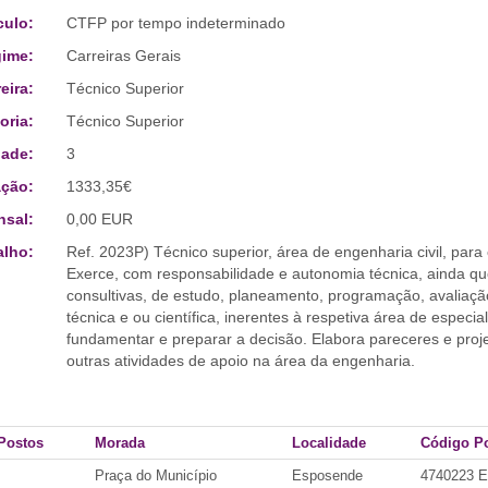
culo:
CTFP por tempo indeterminado
ime:
Carreiras Gerais
eira:
Técnico Superior
oria:
Técnico Superior
ade:
3
ção:
1333,35€
sal:
0,00 EUR
alho:
Ref. 2023P) Técnico superior, área de engenharia civil, para
Exerce, com responsabilidade e autonomia técnica, ainda q
consultivas, de estudo, planeamento, programação, avaliaç
técnica e ou científica, inerentes à respetiva área de espec
fundamentar e preparar a decisão. Elabora pareceres e proj
outras atividades de apoio na área da engenharia.
Postos
Morada
Localidade
Código Po
Praça do Município
Esposende
4740223