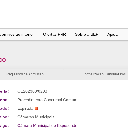
entivos ao interior
Ofertas PRR
Sobre a BEP
Ajuda
go
Requisitos de Admissão
Formalização Candidaturas
erta:
OE202309/0293
erta:
Procedimento Concursal Comum
tado:
Expirada
nico:
Câmaras Municipais
viço:
Câmara Municipal de Esposende