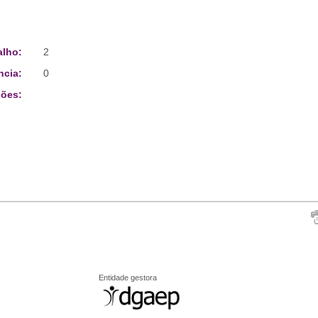
alho:
2
ncia:
0
ões:
Entidade gestora