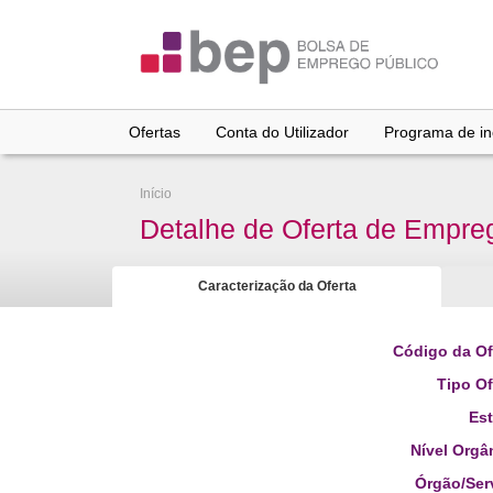
Ir
para
conteúdo
principal
Ofertas
Conta do Utilizador
Programa de inc
Início
Detalhe de Oferta de Empre
Caracterização da Oferta
Código da Of
Tipo Of
Es
Nível Orgâ
Órgão/Ser