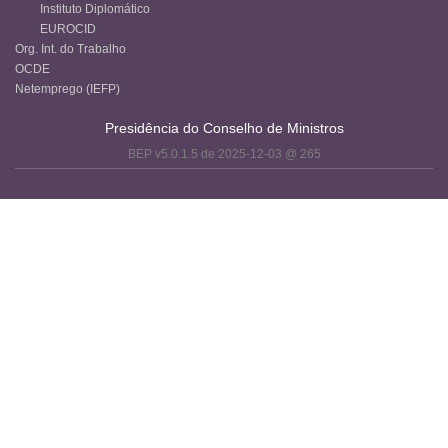
Instituto Diplomático
EUROCID
Org. Int. do Trabalho
OCDE
Netemprego (IEFP)
Presidência do Conselho de Ministros
BEP v5.0.1.5 de 2025-12-03 @ 265