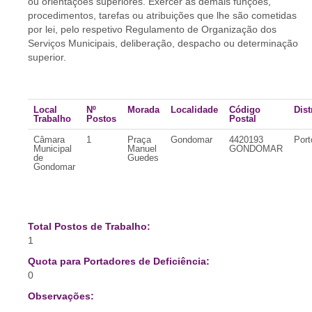
ou orientações superiores. Exercer as demais funções,
procedimentos, tarefas ou atribuições que lhe são cometidas
por lei, pelo respetivo Regulamento de Organização dos
Serviços Municipais, deliberação, despacho ou determinação
superior.
Local
Nº
Morada
Localidade
Código
Dist
Trabalho
Postos
Postal
Câmara
1
Praça
Gondomar
4420193
Port
Municipal
Manuel
GONDOMAR
de
Guedes
Gondomar
Total Postos de Trabalho:
1
Quota para Portadores de Deficiência:
0
Observações: