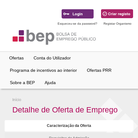
Ir
para
conteúdo
principal
Esqueceu-se da password?
Registar Organismo
Ofertas
Conta do Utilizador
Programa de incentivos ao interior
Ofertas PRR
Sobre a BEP
Ajuda
Início
Detalhe de Oferta de Emprego
Caracterização da Oferta