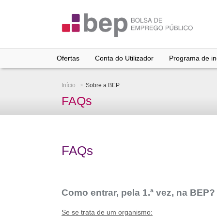
Ir
para
conteúdo
principal
Ofertas
Conta do Utilizador
Programa de inc
Início
Sobre a BEP
FAQs
FAQs
Como entrar, pela 1.ª vez, na BEP?
Se se trata de um organismo: