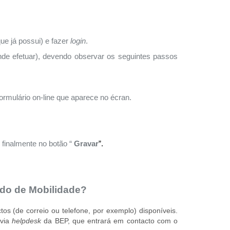
que já possui)
e
fazer
login
.
nde efetuar), devendo observar os seguintes passos
 formulário on-line que aparece no écran.
 finalmente no botão “
Gravar
”.
ido de Mobilidade?
os (de correio ou telefone, por exemplo) disponíveis.
 via
helpdesk
da BEP, que entrará em contacto com o