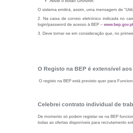
Ativar o botão GRAVAR.
O sistema emitirá, assim, uma mensagem de “Utili
2. Na caixa de correio eletrónico indicada no 
login/password de acesso à BEP –
www.bep.gov.p
3. Deve tomar-se em consideração que, no primei
O Registo na BEP é extensível ao
O registo na BEP está previsto quer para Funcion
Celebrei contrato individual de t
De momento só podem registar-se na BEP funcionár
todas as ofertas disponíveis para recrutamento ex