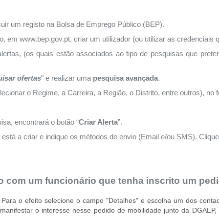
uir um registo na Bolsa de Emprego Público (BEP).
co, em
www.bep.gov.pt
, criar um utilizador (ou utilizar as credenciais 
lertas, (os quais estão associados ao tipo de pesquisas que prete
isar ofertas
" e realizar uma
pesquisa avançada
.
lecionar o Regime, a Carreira, a Região, o Distrito, entre outros), no
uisa, encontrará o botão
“
Criar Alerta
”.
 está a criar e indique os métodos de envio (Email e/ou SMS).
Clique
o com um funcionário que tenha inscrito um ped
. Para o efeito selecione o campo "Detalhes" e escolha um dos contact
manifestar o interesse nesse pedido de mobilidade junto da DGAEP,