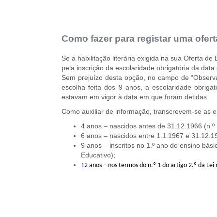
Como fazer para registar uma oferta
Se a habilitação literária exigida na sua Oferta 
pela inscrição da escolaridade obrigatória da data
Sem prejuízo desta opção, no campo de “Observa
escolha feita dos 9 anos, a escolaridade obriga
estavam em vigor à data em que foram detidas.
Como auxiliar de informação, transcrevem-se as e
4 anos – nascidos antes de 31.12.1966 (n.º 
6 anos – nascidos entre 1.1.1967 e 31.12.19
9 anos – inscritos no 1.º ano do ensino bási
Educativo);
1
2 anos – nos termos do n.º 1 do artigo 2.º da Lei