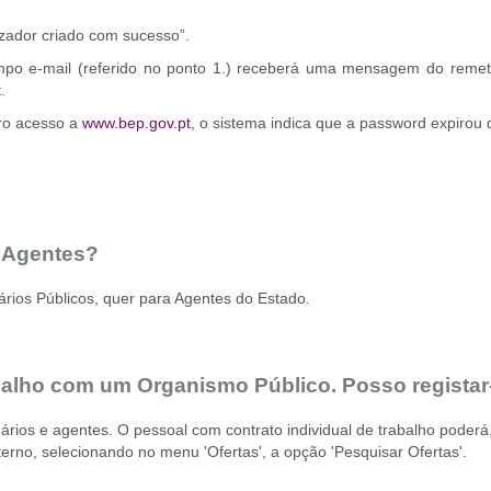
zador criado com sucesso”.
campo e-mail (referido no ponto 1.) receberá uma mensagem do reme
t
.
ro acesso a
www.bep.gov.pt
, o sistema indica que a password expirou 
s Agentes?
ários Públicos, quer para Agentes do Estado.
rabalho com um Organismo Público. Posso regist
ios e agentes. O pessoal com contrato individual de trabalho poderá
terno, selecionando no menu 'Ofertas', a opção 'Pesquisar Ofertas'.