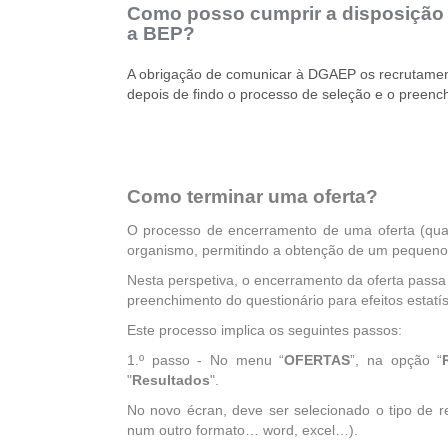
Como posso cumprir a disposição leg
a BEP?
A obrigação de comunicar à DGAEP os recrutamento
depois de findo o processo de seleção e o preenchi
Como terminar uma oferta?
O processo de encerramento de uma oferta (quan
organismo, permitindo a obtenção de um pequeno r
Nesta perspetiva, o encerramento da oferta passa
preenchimento do questionário para efeitos estatís
Este processo implica os seguintes passos:
1.º passo - No menu “
OFERTAS
”, na opção “
"
Resultados
".
No novo écran, deve ser selecionado o tipo de re
num
outro formato… word, excel…).