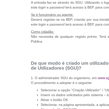
A entrada faz-se através do SGU. Utilizando o
log
este
login
e
password
terá acesso à BEP, para cons
Se é funcionário ou agente:
Deverá registar-se na BEP, criando por sua inicia
este
login
e
password
terá acesso à BEP, para cons
Como cidadão:
Não necessita de qualquer registo prévio. Terá 
Pública.
De que modo é criado um utilizad
de Utilizadores (SGU)?
1. O administrador SGU do organismo, em
www.sg
O procedimento a adoptar é o seguinte:
Selecionar a opção “Criação Utilizador” / “U
Inserir os dados solicitados pelo sistema –
l
Ativar o botão OK.
Selecionar, na página apresentada, a aplica