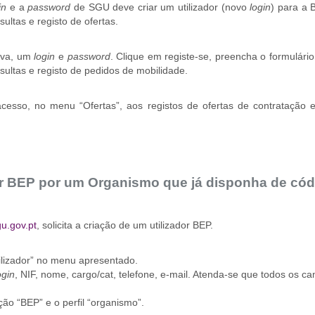
in
e a
password
de SGU deve criar um utilizador (novo
login
) para a 
ultas e registo de ofertas.
tiva, um
login
e
password
. Clique em registe-se, preencha o formulári
ultas e registo de pedidos de mobilidade.
acesso, no menu “Ofertas”, aos registos de ofertas de contratação 
or BEP por um Organismo que já disponha de cód
u.gov.pt
, solicita a criação de um utilizador BEP.
tilizador” no menu apresentado.
ogin
, NIF, nome, cargo/cat, telefone, e-mail. Atenda-se que todos os 
ção “BEP” e o perfil “organismo”.