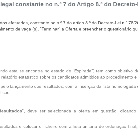
al constante no n.º 7 do Artigo 8.º do Decreto-Le
s efetuados, constante no n.º 7 do artigo 8.º do Decreto-Lei n.º 78/2
mento de vaga (s), ”Terminar” a Oferta e preencher o questionário que
do esta se encontra no estado de "Expirada") tem como objetivo d
elatório estatístico sobre os candidatos admitidos ao procedimento e 
 pelo lançamento dos resultados, com a inserção da lista homologada 
ticos.
Resultados
”, deve ser selecionada a oferta em questão, clicando
sultados e colocar o ficheiro com a lista unitária de ordenação fin