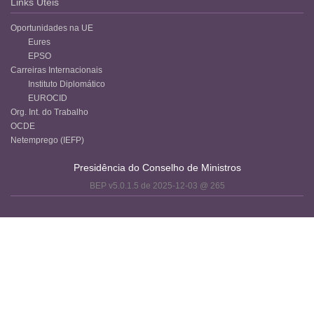
Links Úteis
Oportunidades na UE
Eures
EPSO
Carreiras Internacionais
Instituto Diplomático
EUROCID
Org. Int. do Trabalho
OCDE
Netemprego (IEFP)
Presidência do Conselho de Ministros
BEP v5.0.1.5 de 2025-12-03 @ 265