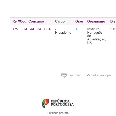
Refª/Cód. Concurso
Cargo
Grau
Organismo
Dis
1751_CRESAP_34_06/26
-
1
Instituto
Set
Presidente
Português
de
Acreditação,
I.P.
Imprimir
Voltar ao topo
Entidade gestora