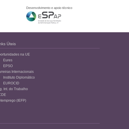
Desenvolvimento e apoio técnico
nks Úteis
ortunidades na UE
Eures
EPSO
rreiras Internacionais
Instituto Diplomático
EUROCID
g. Int. do Trabalho
CDE
temprego (IEFP)