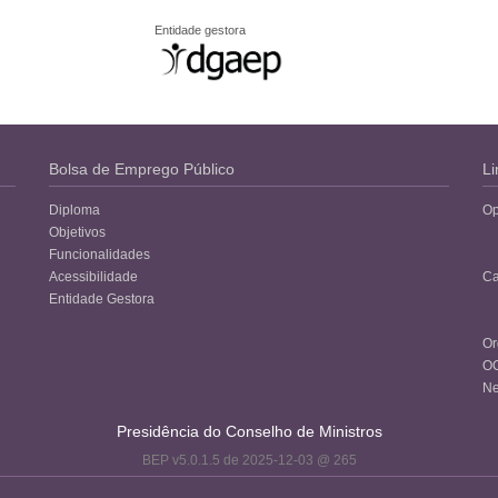
Entidade gestora
Bolsa de Emprego Público
Li
Diploma
Op
Objetivos
Funcionalidades
Acessibilidade
Ca
Entidade Gestora
Or
O
Ne
Presidência do Conselho de Ministros
BEP v5.0.1.5 de 2025-12-03 @ 265