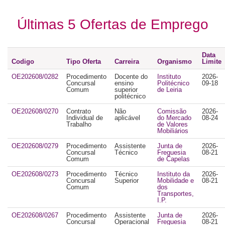
Últimas 5 Ofertas de Emprego
Data
Codigo
Tipo Oferta
Carreira
Organismo
Limite
OE202608/0282
Procedimento
Docente do
Instituto
2026-
Concursal
ensino
Politécnico
09-18
Comum
superior
de Leiria
politécnico
OE202608/0270
Contrato
Não
Comissão
2026-
Individual de
aplicável
do Mercado
08-24
Trabalho
de Valores
Mobiliários
OE202608/0279
Procedimento
Assistente
Junta de
2026-
Concursal
Técnico
Freguesia
08-21
Comum
de Capelas
OE202608/0273
Procedimento
Técnico
Instituto da
2026-
Concursal
Superior
Mobilidade e
08-21
Comum
dos
Transportes,
I.P.
OE202608/0267
Procedimento
Assistente
Junta de
2026-
Concursal
Operacional
Freguesia
08-21