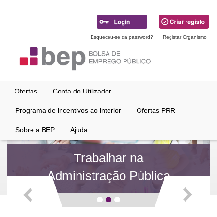
Ir
para
conteúdo
principal
Esqueceu-se da password?
Registar Organismo
Ofertas
Conta do Utilizador
Programa de incentivos ao interior
Ofertas PRR
Sobre a BEP
Ajuda
Trabalhar na
Administração Pública