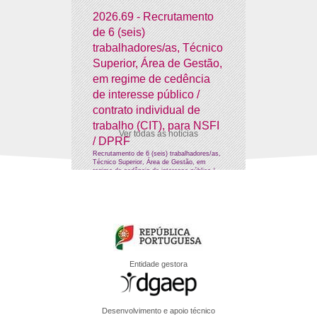
2026.69 - Recrutamento
de 6 (seis)
trabalhadores/as, Técnico
Superior, Área de Gestão,
em regime de cedência
de interesse público /
contrato individual de
trabalho (CIT), para NSFI
Ver todas as notícias
/ DPRF
Recrutamento de 6 (seis) trabalhadores/as,
Técnico Superior, Área de Gestão, em
regime de cedência de interesse público /
CIT, para NSFI / DPRF
Entidade gestora
Desenvolvimento e apoio técnico