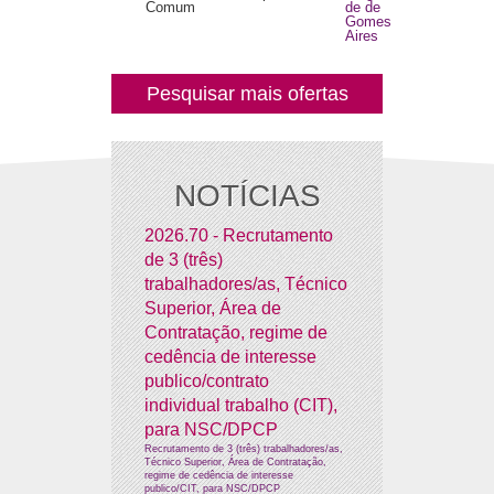
Comum
de de
Gomes
Aires
Pesquisar mais ofertas
NOTÍCIAS
2026.70 - Recrutamento
de 3 (três)
trabalhadores/as, Técnico
Superior, Área de
Contratação, regime de
cedência de interesse
publico/contrato
individual trabalho (CIT),
para NSC/DPCP
Recrutamento de 3 (três) trabalhadores/as,
Técnico Superior, Área de Contratação,
regime de cedência de interesse
publico/CIT, para NSC/DPCP